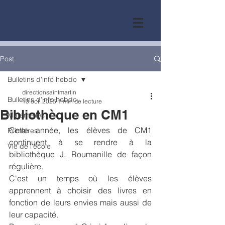
Post
Bulletins d'info hebdo
directionsaintmartin
Bulletins d'info hebdo
10 oct. 2025
1 min de lecture
Bibliothèque en CM1
Maternelles
Cette année, les élèves de CM1 
Primaires
continuent à se rendre à la 
Vie de l'école
bibliothèque J. Roumanille de façon 
régulière. 
C'est un temps où les élèves 
apprennent à choisir des livres en 
fonction de leurs envies mais aussi de 
leur capacité. 