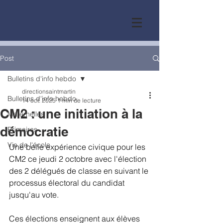
Post
Bulletins d'info hebdo
directionsaintmartin
Bulletins d'info hebdo
14 oct. 2025
1 min de lecture
CM2 : une initiation à la
Maternelles
démocratie
Primaires
Vie de l'école
Une belle expérience civique pour les 
CM2 ce jeudi 2 octobre avec l'élection 
des 2 délégués de classe en suivant le 
processus électoral du candidat 
jusqu'au vote.
Ces élections enseignent aux élèves 