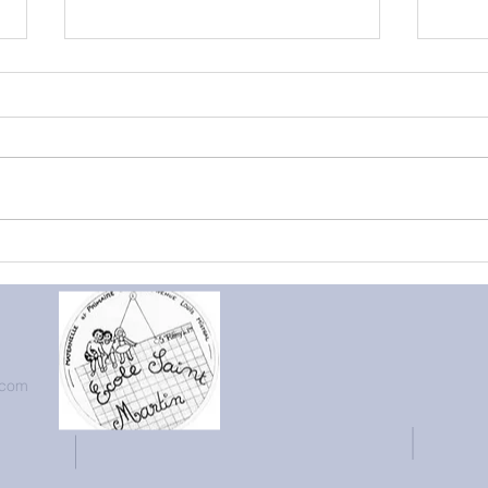
Les 
Elevage de papillons en
Petite section
.com