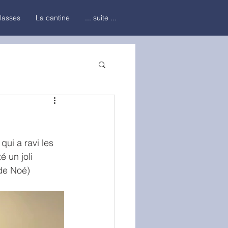
classes
La cantine
... suite ...
ui a ravi les 
 un joli 
 de Noé)