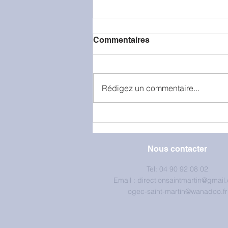
Commentaires
Rédigez un commentaire...
La classe de petite section
en visite à la caserne de
pompiers
Nous contacter
Tel: 04 90 92 08 02
Email :
directionsaintmartin@gmail
ogec-saint-martin@wanadoo.fr