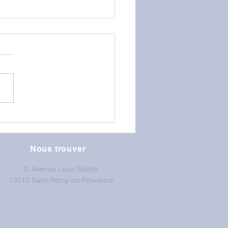
GS au mur d'escalade
Nous trouver
2, Avenue Louis Mistral
13210 Saint-Rémy-de-Provence