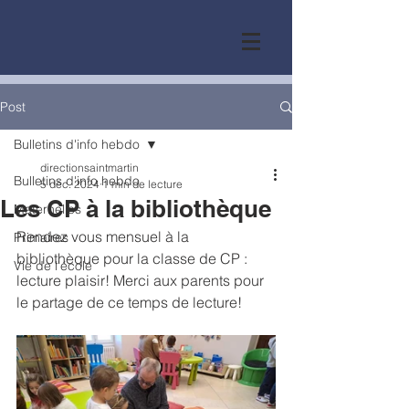
Post
Bulletins d'info hebdo
directionsaintmartin
Bulletins d'info hebdo
5 déc. 2024
1 min de lecture
Les CP à la bibliothèque
Maternelles
Rendez vous mensuel à la 
Primaires
bibliothèque pour la classe de CP : 
Vie de l'école
lecture plaisir! Merci aux parents pour 
le partage de ce temps de lecture!