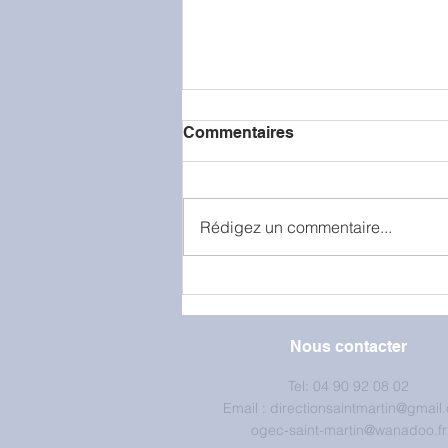
Commentaires
Rédigez un commentaire...
La classe de petite section
en visite à la caserne de
pompiers
Nous contacter
Tel: 04 90 92 08 02
Email :
directionsaintmartin@gmail
ogec-saint-martin@wanadoo.fr