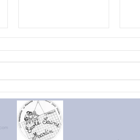
Les 
Elevage de papillons en
Petite section
.com