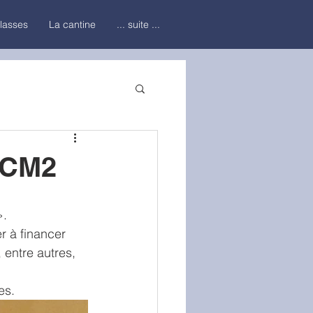
classes
La cantine
... suite ...
u CM2
».
r à financer 
 entre autres, 
es.