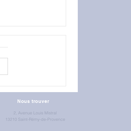
GS au mur d'escalade
Nous trouver
2, Avenue Louis Mistral
13210 Saint-Rémy-de-Provence