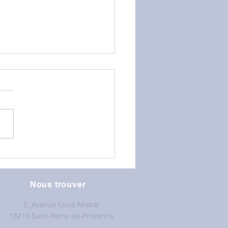
GS au mur d'escalade
Nous trouver
2, Avenue Louis Mistral
13210 Saint-Rémy-de-Provence