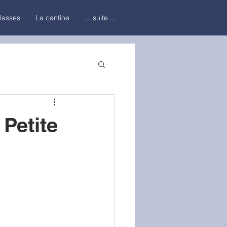
classes
La cantine
... suite ...
Petite