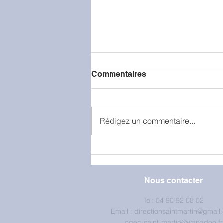
Commentaires
Rédigez un commentaire...
La classe de petite section
en visite à la caserne de
pompiers
Nous contacter
Tel: 04 90 92 08 02
Email :
directionsaintmartin@gmail
ogec-saint-martin@wanadoo.fr