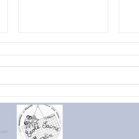
Les 
Elevage de papillons en
Petite section
.com