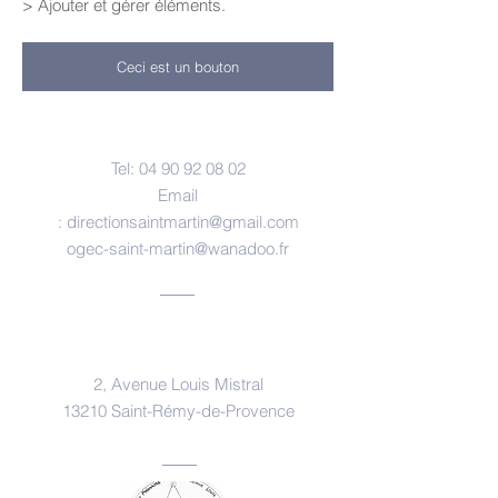
> Ajouter et gérer éléments.
Ceci est un bouton
Nous contacter
Tel:
04 90 92 08 02
Email
:
directionsaintmartin@gmail.com
ogec-saint-martin@wanadoo.fr
Nous trouver
2, Avenue Louis Mistral
13210 Saint-Rémy-de-Provence