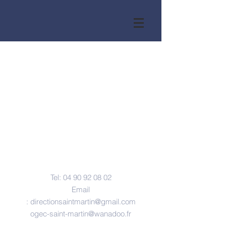
Nous contacter
Tel:
04 90 92 08 02
Email
:
directionsaintmartin@gmail.com
ogec-saint-martin@wanadoo.fr