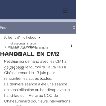
Post
Bulletins d'info hebdo
directionsaintmartin
Bulletins d'info hebdo
30 mai 2023
1 min de lecture
HANDBALL EN CM2
Maternelles
Petit tournoi de hand avec les CM1 afin 
Primaires
de préparer le tournoi qui aura lieu à 
Vie de l'école
Châteaurenard le 13 juin pour 
rencontrer les autres écoles.
La dernière séance a été une séance 
de sensibilisation au handicap avec le 
hand-fauteuil. Merci au COC de 
Châteaurenard pour leurs interventions 