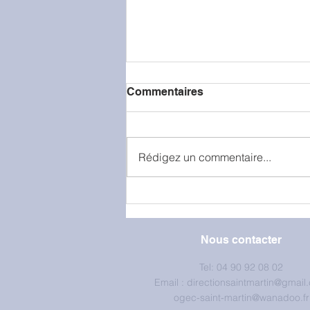
Commentaires
Rédigez un commentaire...
La classe de petite section
en visite à la caserne de
pompiers
Nous contacter
Tel: 04 90 92 08 02
Email :
directionsaintmartin@gmail
ogec-saint-martin@wanadoo.fr