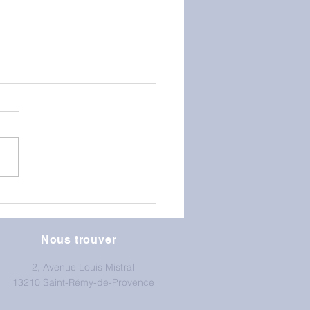
GS au mur d'escalade
Nous trouver
2, Avenue Louis Mistral
13210 Saint-Rémy-de-Provence