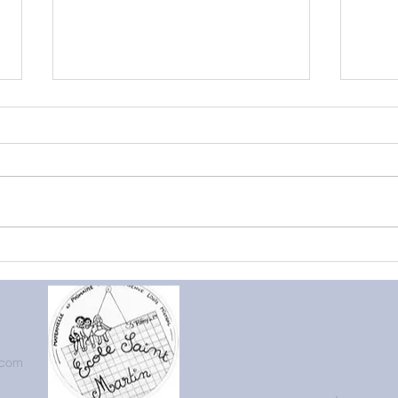
Les 
Elevage de papillons en
Petite section
.com