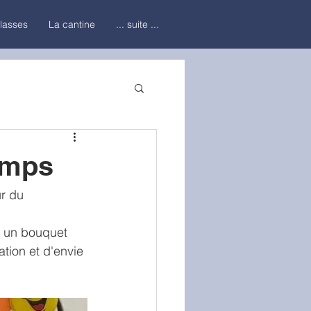
classes
La cantine
... suite ...
temps
r du 
r un bouquet 
tion et d'envie 