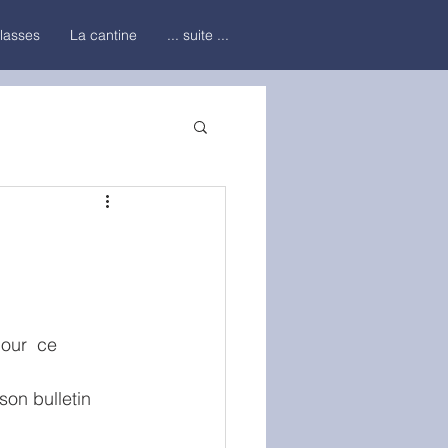
classes
La cantine
... suite ...
our  ce 
son bulletin 