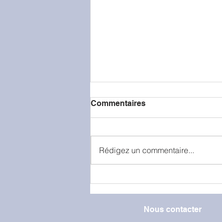
Commentaires
Rédigez un commentaire...
La classe de petite section
en visite à la caserne de
pompiers
Nous contacter