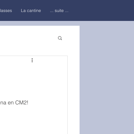
classes
La cantine
... suite ...
ilena en CM2!