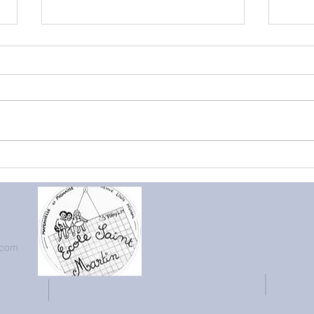
Les 
Elevage de papillons en
Petite section
.com