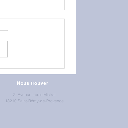
GS au mur d'escalade
Nous trouver
2, Avenue Louis Mistral
13210 Saint-Rémy-de-Provence