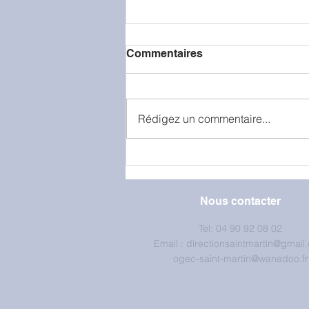
Commentaires
Rédigez un commentaire...
La classe de petite section
en visite à la caserne de
pompiers
Nous contacter
Tel: 04 90 92 08 02
Email :
directionsaintmartin@gmail
ogec-saint-martin@wanadoo.fr