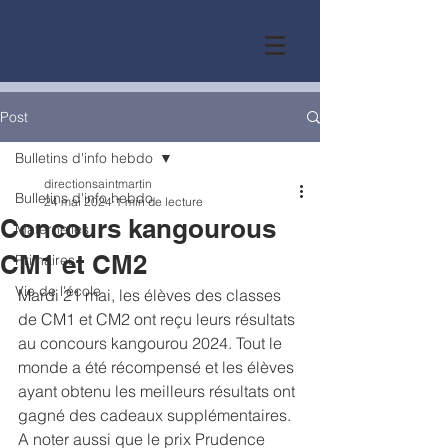
Post
Bulletins d'info hebdo
directionsaintmartin
Bulletins d'info hebdo
24 mai 2024
1 min de lecture
Concours kangourous
Maternelles
CM1 et CM2
Primaires
Vie de l'école
Mardi 21 mai, les élèves des classes 
de CM1 et CM2 ont reçu leurs résultats 
au concours kangourou 2024. Tout le 
monde a été récompensé et les élèves 
ayant obtenu les meilleurs résultats ont 
gagné des cadeaux supplémentaires. 
A noter aussi que le prix Prudence 