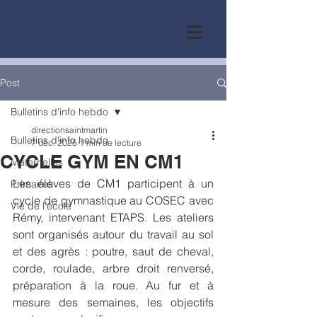
Post
Bulletins d'info hebdo
directionsaintmartin
Bulletins d'info hebdo
7 déc. 2025
1 min de lecture
CYCLE GYM EN CM1
Maternelles
Les élèves de CM1 participent à un 
Primaires
cycle de gymnastique au COSEC avec 
Vie de l'école
Rémy, intervenant ETAPS. Les ateliers 
sont organisés autour du travail au sol 
et des agrès : poutre, saut de cheval, 
corde, roulade, arbre droit renversé, 
préparation à la roue. Au fur et à 
mesure des semaines, les objectifs 