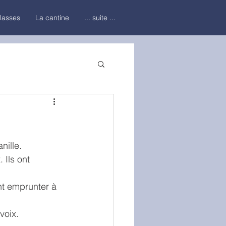
classes
La cantine
... suite ...
nille.
 Ils ont 
nt emprunter à 
voix.