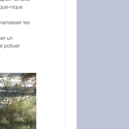
que-nique 
 ramasser les 
er un 
t polluer 