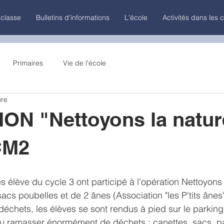
 classe
Bulletins d'informations
L'école
Activités dans les 
Primaires
Vie de l'école
ure
ON "Nettoyons la natur
CM2
s élève du cycle 3 ont participé à l'opération Nettoyons 
acs poubelles et de 2 ânes (Association "les P'tits ânes"
 déchets, les élèves se sont rendus à pied sur le parking
 pu ramasser énormément de déchets : canettes, sacs, papi