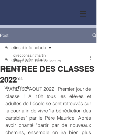
Post
Bulletins d'info hebdo
directionsaintmartin
Bulletins d'info hebdo
4 sept. 2022
1 min de lecture
RENTREE DES CLASSES
Maternelles
2022
Primaires
Vie de l'école
MARDI 30 AOUT 2022 : Premier jour de 
classe ! A 10h tous les élèves et 
adultes de l'école se sont retrouvés sur 
la cour afin de vivre "la bénédiction des 
cartables" par le Père Maurice. Après 
avoir chanté "partir par de nouveaux 
chemins, ensemble on ira bien plus 