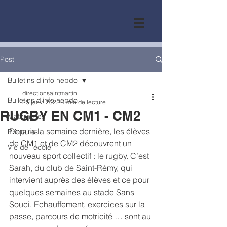
Post
Bulletins d'info hebdo
directionsaintmartin
Bulletins d'info hebdo
25 janv. 2022
1 min de lecture
RUGBY EN CM1 - CM2
Maternelles
Depuis la semaine dernière, les élèves 
Primaires
de CM1 et de CM2 découvrent un 
Vie de l'école
nouveau sport collectif : le rugby. C’est 
Sarah, du club de Saint-Rémy, qui 
intervient auprès des élèves et ce pour 
quelques semaines au stade Sans 
Souci. Echauffement, exercices sur la 
passe, parcours de motricité … sont au 