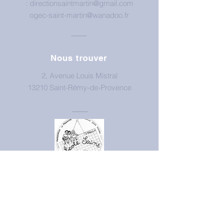
:
directionsaintmartin@gmail.com
ogec-saint-martin@wanadoo.fr
Nous trouver
2, Avenue Louis Mistral
13210 Saint-Rémy-de-Provence