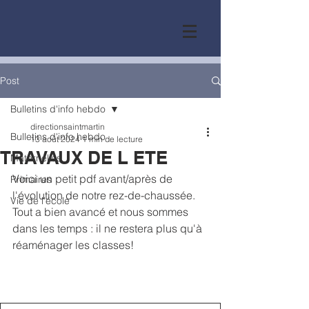
Post
Bulletins d'info hebdo
directionsaintmartin
Bulletins d'info hebdo
13 août 2024
1 min de lecture
TRAVAUX DE L ETE
Maternelles
Voici un petit pdf avant/après de 
Primaires
l'évolution de notre rez-de-chaussée. 
Vie de l'école
Tout a bien avancé et nous sommes 
dans les temps : il ne restera plus qu'à 
réaménager les classes!