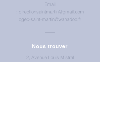
Email
:
directionsaintmartin@gmail.com
ogec-saint-martin@wanadoo.fr
Nous trouver
2, Avenue Louis Mistral
13210 Saint-Rémy-de-Provence