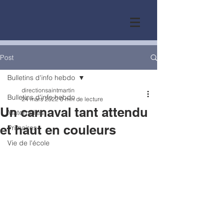
Post
Bulletins d'info hebdo
directionsaintmartin
Bulletins d'info hebdo
24 mars 2022
0 min de lecture
Un carnaval tant attendu
Maternelles
et haut en couleurs
Primaires
Vie de l'école